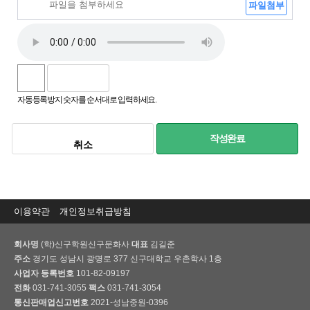
파일첨부
자동등록방지 숫자를 순서대로 입력하세요.
작성완료
취소
이용약관
개인정보취급방침
회사명
(학)신구학원신구문화사
대표
김길준
주소
경기도 성남시 광명로 377 신구대학교 우촌학사 1층
사업자 등록번호
101-82-09197
전화
031-741-3055
팩스
031-741-3054
통신판매업신고번호
2021-성남중원-0396